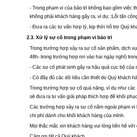
- Trong phạm vi của bảo trì không bao gồm việc th
không phải khách hàng gây ra, ví dụ: :Lỗi tấn công
- Đưa ra các tư vấn hợp lý, kịp thời hỗ trợ Quý k
2.3. Xử lý sự cố trong phạm vi bảo trì
Trong trường hợp xảy ra sự cố sản phẩm, dịch vụ 
48h- trong trường hợp rơi vào hai ngày nghỉ) tron
- Các sự cố phát sinh gây ra hậu quả cục bộ của
- Có đầy đủ các dữ liệu cần thiết do Quý khách h
Trong trường hợp sự cố quá nặng, ví dụ như các
sẽ đưa ra tư vấn giải pháp thích hợp để khôi ph
Các trường hợp xảy ra sự cố nằm ngoài phạm vi bả
chi phí dành cho khối khách hàng của mình.
Mọi thắc mắc xin khách hàng vui lòng liên hệ với 
Cảm ơn tất cả Quý khách.