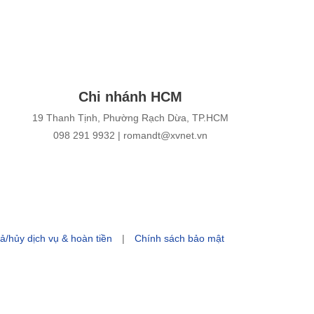
Chi nhánh HCM
19 Thanh Tịnh, Phường Rạch Dừa, TP.HCM
‎098 291 9932
| romandt@xvnet.vn
ả/hủy dịch vụ & hoàn tiền
|
Chính sách bảo mật