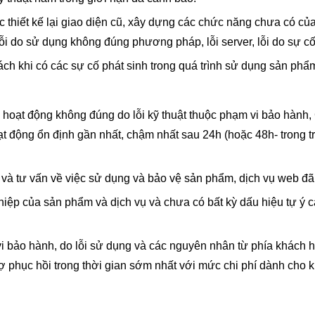
 thiết kế lại giao diện cũ, xây dựng các chức năng chưa có củ
i do sử dụng không đúng phương pháp, lỗi server, lỗi do sự cố 
hách khi có các sự cố phát sinh trong quá trình sử dụng sản phẩ
ụ hoạt động không đúng do lỗi kỹ thuật thuộc phạm vi bảo hàn
t động ổn định gần nhất, chậm nhất sau 24h (hoặc 48h- trong tr
và tư vấn về việc sử dụng và bảo vệ sản phẩm, dịch vụ web đã
ghiệp của sản phẩm và dịch vụ và chưa có bất kỳ dấu hiệu tự ý 
i bảo hành, do lỗi sử dụng và các nguyên nhân từ phía khác
rợ phục hồi trong thời gian sớm nhất với mức chi phí dành cho 